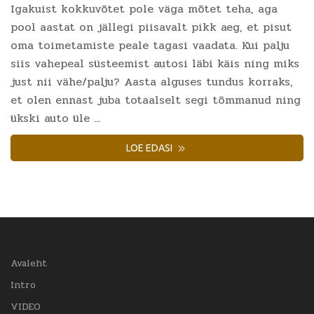
Igakuist kokkuvõtet pole väga mõtet teha, aga
pool aastat on jällegi piisavalt pikk aeg, et pisut
oma toimetamiste peale tagasi vaadata. Kui palju
siis vahepeal süsteemist autosi läbi käis ning miks
just nii vähe/palju? Aasta alguses tundus korraks,
et olen ennast juba totaalselt segi tõmmanud ning
ükski auto üle ...
LOE EDASI
Avaleht
Intro
VIDEO