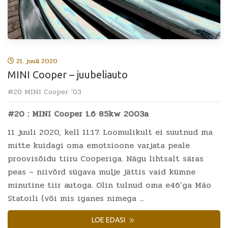
21. juuli 2020
MINI Cooper – juubeliauto
#20 MINI Cooper '03
#20 : MINI Cooper 1.6 85kw 2003a
11 juuli 2020, kell 11:17. Loomulikult ei suutnud ma
mitte kuidagi oma emotsioone varjata peale
proovisõidu tiiru Cooperiga. Nägu lihtsalt säras
peas – niivõrd sügava mulje jättis vaid kümne
minutine tiir autoga. Olin tulnud oma e46’ga Mäo
Statoili (või mis iganes nimega ...
LOE EDASI