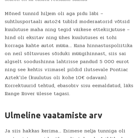
Mõned tunnid hiljem oli aga pidu läbi –
suhtlusportaali auto24 tublid moderaatorid võtsid
kuulutuse maha ning tegid väikese ettekirjutuse –
hind oli eksitav ning ühes kuulutuses ei tohi
korraga kahte autot müüa… Kuna hinnastuspoliitika
on neil sõltuvuses sõiduki müügihinnast, siis sai
algselt soodushinna lahtrisse pandud 5 000 eurot
ning see kehtis viimasel pildid ilutsevale Pontiac
Aztek’ile (kuulutus oli kohe 10€ odavam).
Korrektuurid tehtud, ebasobiv sisu eemaldatud, läks
Range Rover ülesse tagasi.
Ulmeline vaatamiste arv
Ja siis hakkas kerima… Esimese nelja tunniga oli