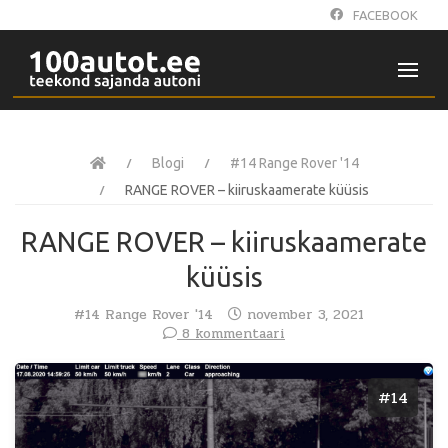
FACEBOOK
Blogi
#14 Range Rover '14
RANGE ROVER – kiiruskaamerate küüsis
RANGE ROVER – kiiruskaamerate
küüsis
#14 Range Rover '14
november 3, 2021
8 kommentaari
#14