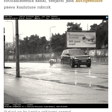
sotsiaalmeedia kanal, seejärel juba
Autogeeniuse
päeva kuulutuse rubriik.
Statoil on ka tasuta reklaami saanud