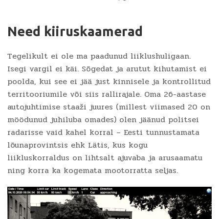
Need kiiruskaamerad
Tegelikult ei ole ma paadunud liiklushuligaan.
Isegi vargil ei käi. Sõgedat ja arutut kihutamist ei
poolda, kui see ei jää just kinnisele ja kontrollitud
territooriumile või siis rallirajale. Oma 26-aastase
autojuhtimise staaži juures (millest viimased 20 on
möödunud juhiluba omades) olen jäänud politsei
radarisse vaid kahel korral – Eesti tunnustamata
lõunaprovintsis ehk Lätis, kus kogu
liikluskorraldus on lihtsalt ajuvaba ja arusaamatu
ning korra ka kogemata mootorratta seljas.