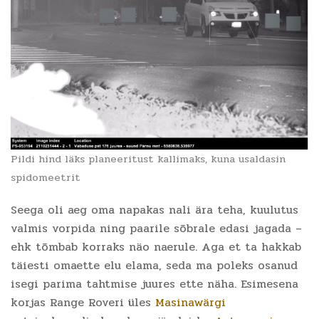
Pildi hind läks planeeritust kallimaks, kuna usaldasin
spidomeetrit
Seega oli aeg oma napakas nali ära teha, kuulutus
valmis vorpida ning paarile sõbrale edasi jagada –
ehk tõmbab korraks näo naerule. Aga et ta hakkab
täiesti omaette elu elama, seda ma poleks osanud
isegi parima tahtmise juures ette näha. Esimesena
korjas Range Roveri üles
Masinawärgi