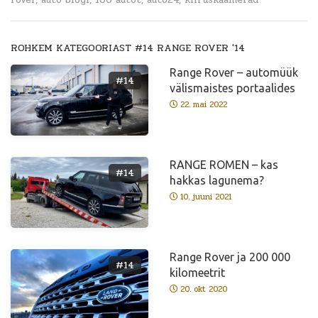
ROHKEM KATEGOORIAST #14 RANGE ROVER '14
Range Rover – automüük
#14
välismaistes portaalides
22. mai 2022
RANGE ROMEN – kas
#14
hakkas lagunema?
10. juuni 2021
Range Rover ja 200 000
#14
kilomeetrit
20. okt 2020