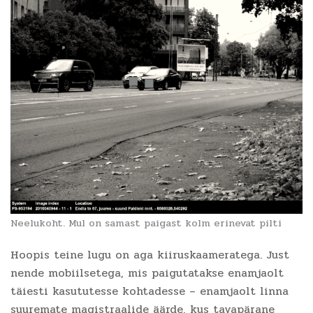
Neelukoht. Mul on samast paigast kolm erinevat pilti
Hoopis teine lugu on aga kiiruskaameratega. Just
nende mobiilsetega, mis paigutatakse enamjaolt
täiesti kasututesse kohtadesse – enamjaolt linna
suuremate magistraalide äärde, kus tavapärane