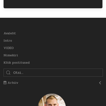
Avaleht
Intro
VIDEO
Nimekiri
Kõik postitused
Arhiiv