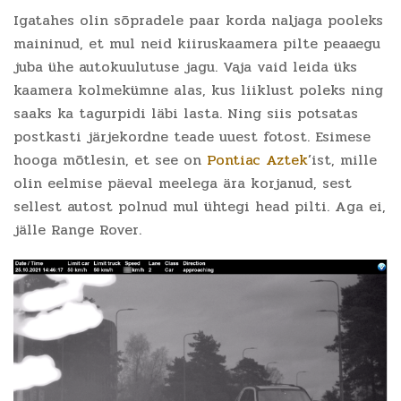
Igatahes olin sõpradele paar korda naljaga pooleks
maininud, et mul neid kiiruskaamera pilte peaaegu
juba ühe autokuulutuse jagu. Vaja vaid leida üks
kaamera kolmekümne alas, kus liiklust poleks ning
saaks ka tagurpidi läbi lasta. Ning siis potsatas
postkasti järjekordne teade uuest fotost. Esimese
hooga mõtlesin, et see on
Pontiac Aztek
’ist, mille
olin eelmise päeval meelega ära korjanud, sest
sellest autost polnud mul ühtegi head pilti. Aga ei,
jälle Range Rover.