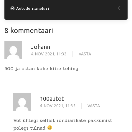
Autode nimekiri
8 kommentaari
Johann
4. NOV. 2021, 11:32
VASTA
500 ja ostan kohe kiire tehing
100autot
4. NOV. 2021, 11:35
VASTA
Vot ühtegi sellist rondiärikate pakkumist
polegi tulnud