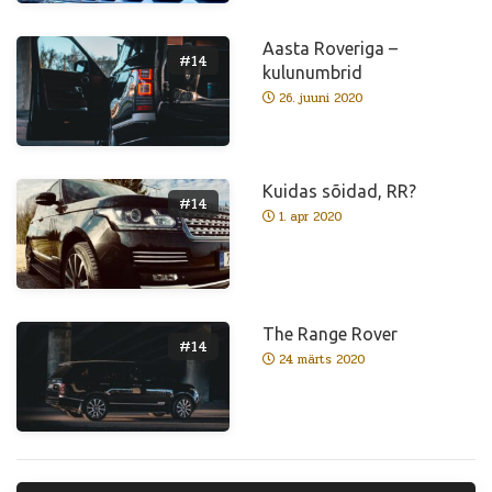
Aasta Roveriga –
#14
kulunumbrid
26. juuni 2020
Kuidas sõidad, RR?
#14
1. apr 2020
The Range Rover
#14
24. märts 2020