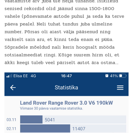
vaatamiste arv juba üle nelja tuhande. Isiklikud
senised rekordid olid jäänud sinna 1500-1800
vahele (põnevamate autode puhul ja seda ka terve
päeva peale). Neli tuhat tundus juba ulmeline
number. Põrsas oli aiast välja pääsenud ning
vaikselt sain aru, et kinni teda enam ei püüa.
Sõpradele mõeldud nali keris hoogsalt mööda
sotsiaalmeediat ringi. Kõige suurem hirm oli, et
äkki keegi tuleb veel päriselt autot ära ostma…