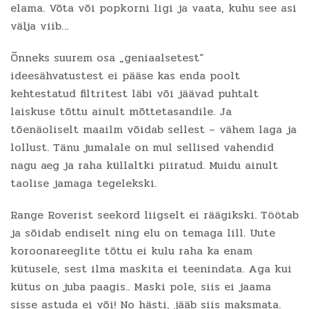
elama. Võta või popkorni ligi ja vaata, kuhu see asi
välja viib…
Õnneks suurem osa „geniaalsetest“
ideesähvatustest ei pääse kas enda poolt
kehtestatud filtritest läbi või jäävad puhtalt
laiskuse tõttu ainult mõttetasandile. Ja
tõenäoliselt maailm võidab sellest – vähem laga ja
lollust. Tänu jumalale on mul sellised vahendid
nagu aeg ja raha küllaltki piiratud. Muidu ainult
taolise jamaga tegelekski.
Range Roverist seekord liigselt ei räägikski. Töötab
ja sõidab endiselt ning elu on temaga lill. Uute
koroonareeglite tõttu ei kulu raha ka enam
kütusele, sest ilma maskita ei teenindata. Aga kui
kütus on juba paagis.. Maski pole, siis ei jaama
sisse astuda ei või! No hästi, jääb siis maksmata.