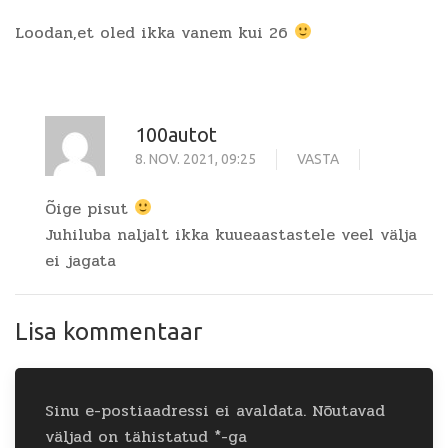
Loodan,et oled ikka vanem kui 26
100autot
8. NOV. 2021, 09:25
VASTA
Õige pisut
Juhiluba naljalt ikka kuueaastastele veel välja
ei jagata
Lisa kommentaar
Sinu e-postiaadressi ei avaldata.
Nõutavad
väljad on tähistatud
*
-ga