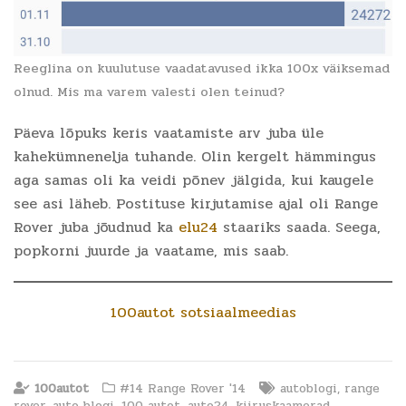
Reeglina on kuulutuse vaadatavused ikka 100x väiksemad
olnud. Mis ma varem valesti olen teinud?
Päeva lõpuks keris vaatamiste arv juba üle
kahekümnenelja tuhande. Olin kergelt hämmingus
aga samas oli ka veidi põnev jälgida, kui kaugele
see asi läheb. Postituse kirjutamise ajal oli Range
Rover juba jõudnud ka
elu24
staariks saada. Seega,
popkorni juurde ja vaatame, mis saab.
100autot sotsiaalmeedias
100autot
#14 Range Rover '14
autoblogi
,
range
rover
,
auto blogi
,
100 autot
,
auto24
,
kiiruskaamerad