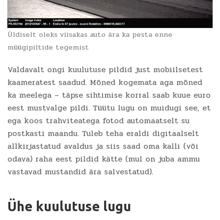
Üldiselt oleks viisakas auto ära ka pesta enne
müügipiltide tegemist
Valdavalt ongi kuulutuse pildid just mobiilsetest
kaameratest saadud. Mõned kogemata aga mõned
ka meelega – täpse sihtimise korral saab kuue euro
eest mustvalge pildi. Tüütu lugu on muidugi see, et
ega koos trahviteatega fotod automaatselt su
postkasti maandu. Tuleb teha eraldi digitaalselt
allkirjastatud avaldus ja siis saad oma kalli (või
odava) raha eest pildid kätte (mul on juba ammu
vastavad mustandid ära salvestatud).
Ühe kuulutuse lugu